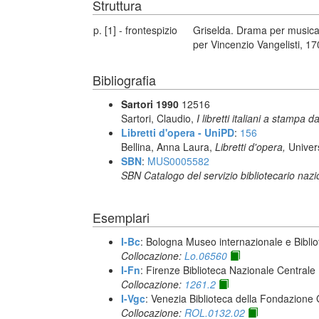
Struttura
p. [1] - frontespizio
Griselda. Drama per musica 
per Vincenzio Vangelisti, 1
Bibliografia
Sartori 1990
12516
Sartori, Claudio,
I libretti italiani a stampa d
Libretti d'opera - UniPD
:
156
Bellina, Anna Laura,
Libretti d'opera,
Univer
SBN
:
MUS0005582
SBN Catalogo del servizio bibliotecario naz
Esemplari
I-Bc
: Bologna Museo internazionale e Biblio
Collocazione:
Lo.06560
I-Fn
: Firenze Biblioteca Nazionale Centrale
Collocazione:
1261.2
I-Vgc
: Venezia Biblioteca della Fondazione 
Collocazione:
ROL.0132.02