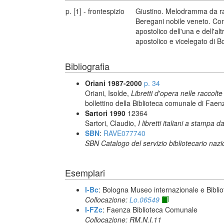
p. [1] - frontespizio
Giustino. Melodramma da rap
Beregani nobile veneto. Conse
apostolico dell'una e dell'al
apostolico e vicelegato di Bo
Bibliografia
Oriani 1987-2000
p. 34
Oriani, Isolde,
Libretti d'opera nelle raccolt
bollettino della Biblioteca comunale di Fae
Sartori 1990
12364
Sartori, Claudio,
I libretti italiani a stampa d
SBN
:
RAVE077740
SBN Catalogo del servizio bibliotecario naz
Esemplari
I-Bc
: Bologna Museo internazionale e Biblio
Collocazione:
Lo.06549
I-FZc
: Faenza Biblioteca Comunale
Collocazione: RM.N.I.11