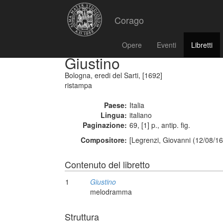
Corago
Opere
Eventi
Libretti
Giustino
Bologna, eredi del Sarti, [1692]
ristampa
Paese:
Italia
Lingua:
italiano
Paginazione:
69, [1] p., antip. fig.
Compositore:
[Legrenzi, Giovanni (12/08/16
Contenuto del libretto
1
Giustino
melodramma
Struttura