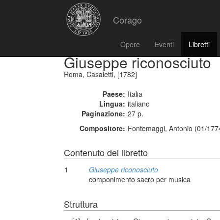
Corago
Opere
Eventi
Libretti
Giuseppe riconosciuto
Roma, Casaletti, [1782]
Paese:
Italia
Lingua:
italiano
Paginazione:
27 p.
Compositore:
Fontemaggi, Antonio (01/177
Contenuto del libretto
1
Giuseppe riconosciuto
componimento sacro per musica
Struttura