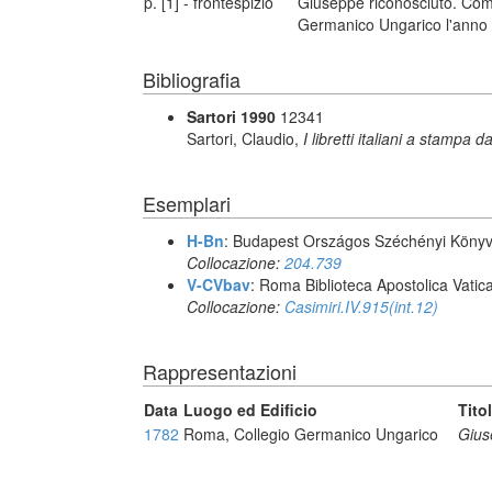
p. [1] - frontespizio
Giuseppe riconosciuto. Com
Germanico Ungarico l'anno 1
Bibliografia
Sartori 1990
12341
Sartori, Claudio,
I libretti italiani a stampa d
Esemplari
H-Bn
: Budapest Országos Széchényi Könyv
Collocazione:
204.739
V-CVbav
: Roma Biblioteca Apostolica Vatic
Collocazione:
Casimiri.IV.915(int.12)
Rappresentazioni
Data
Luogo ed Edificio
Tito
1782
Roma, Collegio Germanico Ungarico
Gius