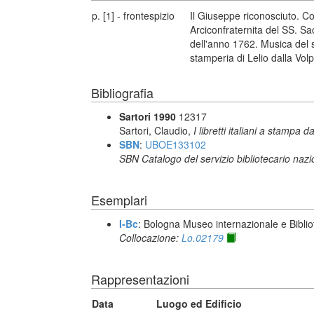
p. [1] - frontespizio
Il Giuseppe riconosciuto. C
Arciconfraternita del SS. Sa
dell'anno 1762. Musica del s
stamperia di Lelio dalla Vol
Bibliografia
Sartori 1990
12317
Sartori, Claudio,
I libretti italiani a stampa d
SBN
:
UBOE133102
SBN Catalogo del servizio bibliotecario naz
Esemplari
I-Bc
: Bologna Museo internazionale e Biblio
Collocazione:
Lo.02179
Rappresentazioni
Data
Luogo ed Edificio