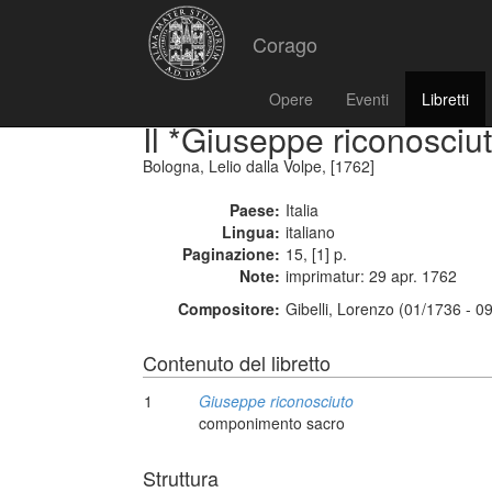
Corago
Opere
Eventi
Libretti
Il *Giuseppe riconosciu
Bologna, Lelio dalla Volpe, [1762]
Paese:
Italia
Lingua:
italiano
Paginazione:
15, [1] p.
Note:
imprimatur: 29 apr. 1762
Compositore:
Gibelli, Lorenzo (01/1736 - 0
Contenuto del libretto
1
Giuseppe riconosciuto
componimento sacro
Struttura