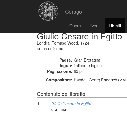
Corago
Opere
Eventi
Libretti
Giulio Cesare in Egitto
Londra, Tomaso Wood, 1724
prima edizione
Paese:
Gran Bretagna
Lingua:
italiano e inglese
Paginazione:
85 p.
Compositore:
Händel, Georg Friedrich (23/
Contenuto del libretto
1
Giulio Cesare in Egitto
dramma