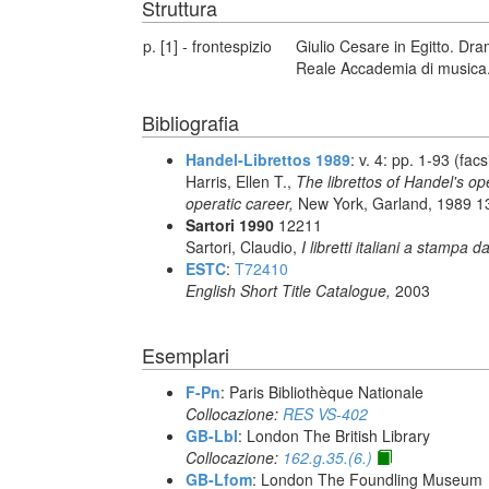
Struttura
p. [1] - frontespizio
Giulio Cesare in Egitto. Dr
Reale Accademia di musica.
Bibliografia
Handel-Librettos 1989
: v. 4: pp. 1-93 (facs
Harris, Ellen T.,
The librettos of Handel's op
operatic career,
New York, Garland, 1989 13
Sartori 1990
12211
Sartori, Claudio,
I libretti italiani a stampa d
ESTC
:
T72410
English Short Title Catalogue,
2003
Esemplari
F-Pn
: Paris Bibliothèque Nationale
Collocazione:
RES VS-402
GB-Lbl
: London The British Library
Collocazione:
162.g.35.(6.)
GB-Lfom
: London The Foundling Museum