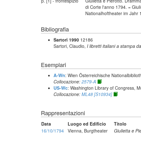
p. [1] - frontespizio
Giulietta e Pierotto. Dramma
di Corte l'anno 1794. = Giuli
Nationalhoftheater im Jahr 
Bibliografia
Sartori 1990
12186
Sartori, Claudio,
I libretti italiani a stampa d
Esemplari
A-Wn
: Wien Österreichische Nationalbibliot
Collocazione:
2579-A
US-Wc
: Washington Library of Congress, Mu
Collocazione:
ML48 [S10934]
Rappresentazioni
Data
Luogo ed Edificio
Titolo
16/10/1794
Vienna, Burgtheater
Giulietta e Pi