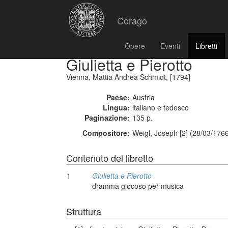
Corago
Opere
Eventi
Libretti
Giulietta e Pierotto
Vienna, Mattia Andrea Schmidt, [1794]
Paese:
Austria
Lingua:
italiano e tedesco
Paginazione:
135 p.
Compositore:
Weigl, Joseph [2] (28/03/176
Contenuto del libretto
1
Giulietta e Pierotto
dramma giocoso per musica
Struttura