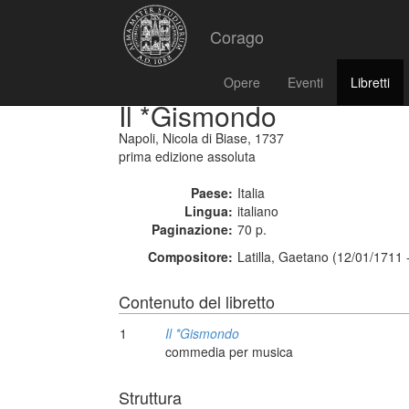
Corago
Opere
Eventi
Libretti
Il *Gismondo
Napoli, Nicola di Biase, 1737
prima edizione assoluta
Paese:
Italia
Lingua:
italiano
Paginazione:
70 p.
Compositore:
Latilla, Gaetano (12/01/1711 
Contenuto del libretto
1
Il *Gismondo
commedia per musica
Struttura