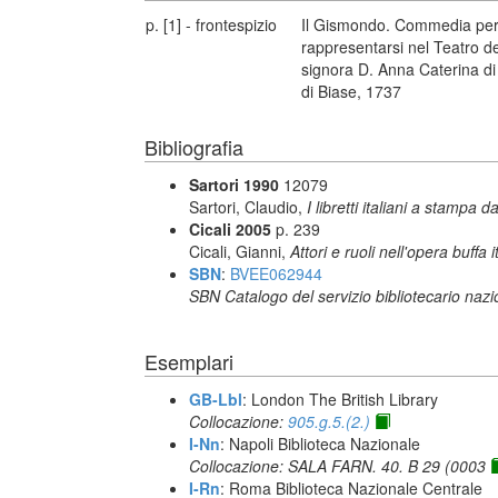
p. [1] - frontespizio
Il Gismondo. Commedia per
rappresentarsi nel Teatro de' 
signora D. Anna Caterina di T
di Biase, 1737
Bibliografia
Sartori 1990
12079
Sartori, Claudio,
I libretti italiani a stampa d
Cicali 2005
p. 239
Cicali, Gianni,
Attori e ruoli nell'opera buffa
SBN
:
BVEE062944
SBN Catalogo del servizio bibliotecario naz
Esemplari
GB-Lbl
: London The British Library
Collocazione:
905.g.5.(2.)
I-Nn
: Napoli Biblioteca Nazionale
Collocazione: SALA FARN. 40. B 29 (0003
I-Rn
: Roma Biblioteca Nazionale Centrale