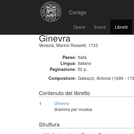
Corago
Opere
Eventi
Libretti
Ginevra
Venezia, Marino Rossetti, 1733
Paese:
Italia
Lingua:
italiano
Paginazione:
52 p.
Compositore:
Galeazzi, Antonio (1699 - 17
Contenuto del libretto
1
Ginevra
dramma per musica
Struttura