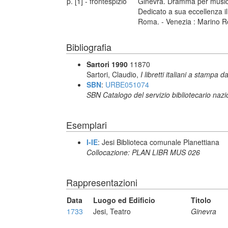
p. [1] - frontespizio
Ginevra. Dramma per musica 
Dedicato a sua eccellenza i
Roma. - Venezia : Marino R
Bibliografia
Sartori 1990
11870
Sartori, Claudio,
I libretti italiani a stampa d
SBN
:
URBE051074
SBN Catalogo del servizio bibliotecario naz
Esemplari
I-IE
: Jesi Biblioteca comunale Planettiana
Collocazione: PLAN LIBR MUS 026
Rappresentazioni
Data
Luogo ed Edificio
Titolo
1733
Jesi, Teatro
Ginevra