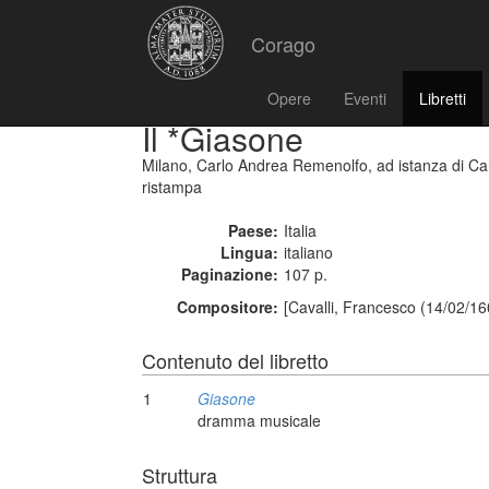
Corago
Opere
Eventi
Libretti
Il *Giasone
Milano, Carlo Andrea Remenolfo, ad istanza di Ca
ristampa
Paese:
Italia
Lingua:
italiano
Paginazione:
107 p.
Compositore:
[Cavalli, Francesco (14/02/16
Contenuto del libretto
1
Giasone
dramma musicale
Struttura