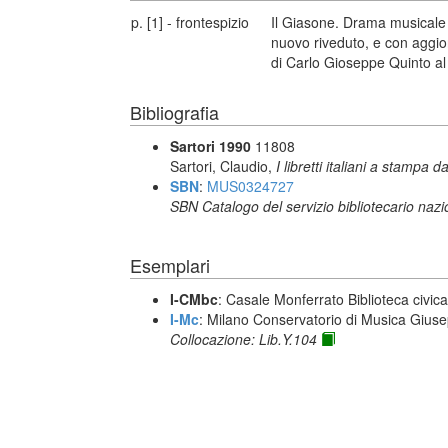
p. [1] - frontespizio
Il Giasone. Drama musicale 
nuovo riveduto, e con aggio
di Carlo Gioseppe Quinto al
Bibliografia
Sartori 1990
11808
Sartori, Claudio,
I libretti italiani a stampa d
SBN
:
MUS0324727
SBN Catalogo del servizio bibliotecario naz
Esemplari
I-CMbc
: Casale Monferrato Biblioteca civi
I-Mc
: Milano Conservatorio di Musica Giuse
Collocazione: Lib.Y.104