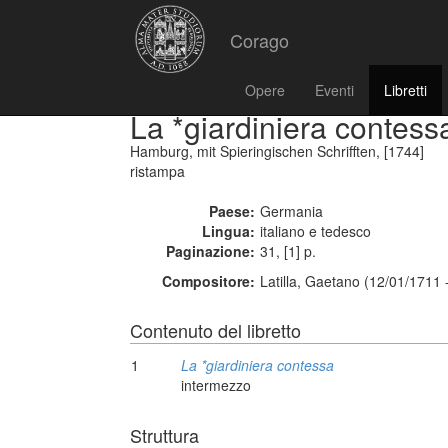
Corago
Opere
Eventi
Libretti
La *giardiniera contess
Hamburg, mit Spieringischen Schrifften, [1744]
ristampa
Paese:
Germania
Lingua:
italiano e tedesco
Paginazione:
31, [1] p.
Compositore:
Latilla, Gaetano (12/01/1711 
Contenuto del libretto
1
La *giardiniera contessa
intermezzo
Struttura