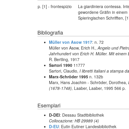
p. [1] - frontespizio
La giardiniera contessa. In
gewordene Gräfin in einem m
Spieringischen Schrifften, [
Bibliografia
Müller von Asow 1917
: n. 72
Müller von Asow, Erich H.,
Angelo und Pietro
Jahrhundert von Erich H. Müller. Mit einem 
R. Bertling, 1917
Sartori 1990
11777
Sartori, Claudio,
I libretti italiani a stampa d
Marx-Schröder 1995
n. 132b
Marx, Hans Joachim - Schröder, Dorothea,
(1678-1748),
Laaber, Laaber, 1995 566 p.
Esemplari
D-DEl
: Dessau Stadtbibliothek
Collocazione: HB 29989 (4)
D-EU
: Eutin Eutiner Landesbibliothek