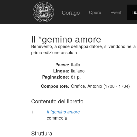
Corago
Opere
Eventi
Lib
Il *gemino amore
Benevento, a spese dell'appaldatore, si vendono nella 
prima edizione assoluta
Paese:
Italia
Lingua:
italiano
Paginazione:
81 p.
Compositore:
Orefice, Antonio (1708 - 1734)
Contenuto del libretto
1
Il *gemino amore
commedia
Struttura