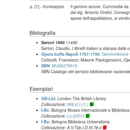
p. [1] - frontespizio
Il gemino amore. Commedia da ra
dal sig. Antonio Orefici. Conseg
spese dell'appaldatore, si vendo
Bibliografia
Sartori 1990
11490
Sartori, Claudio,
I libretti italiani a stampa dalle 
Opera buffa Napoli 1707-1750
:
GeminoAmore
Cotticelli, Francesco; Maione Paologiovanni,
Ope
SBN
:
MUS0279516
SBN Catalogo del servizio bibliotecario nazional
Esemplari
GB-Lbl
: London The British Library
Collocazione:
906.d.1.(1.)
I-Bc
: Bologna Museo internazionale e Biblioteca
Collocazione:
Lo.03513
I-Bu
: Bologna Biblioteca Universitaria
Collocazione: A.V.Tab.I.D.III.78.4