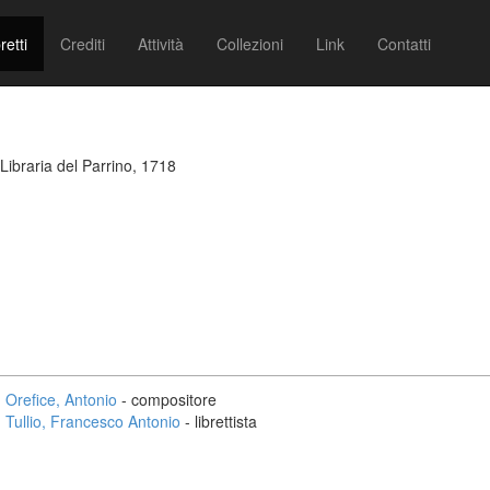
retti
Crediti
Attività
Collezioni
Link
Contatti
Libraria del Parrino, 1718
Orefice, Antonio
- compositore
Tullio, Francesco Antonio
- librettista