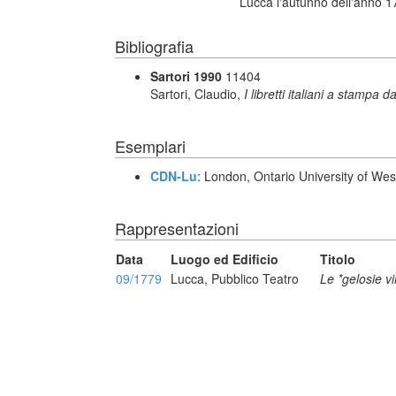
Lucca l'autunno dell'anno 17
Bibliografia
Sartori 1990
11404
Sartori, Claudio,
I libretti italiani a stampa d
Esemplari
CDN-Lu
: London, Ontario University of We
Rappresentazioni
Data
Luogo ed Edificio
Titolo
09/1779
Lucca, Pubblico Teatro
Le *gelosie vi