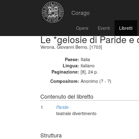
Corago
Opere
Eventi
Libretti
Le *gelosie di Paride e
Verona, Giovanni Berno, [1703]
Paese:
Italia
Lingua:
italiano
Paginazione:
[8], 24 p.
Compositore:
Anonimo (? - ?)
Contenuto del libretto
1
Paride
teatrale divertimento
Struttura