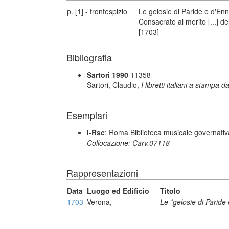
p. [1] - frontespizio
Le gelosie di Paride e d'En
Consacrato al merito [...] de
[1703]
Bibliografia
Sartori 1990
11358
Sartori, Claudio,
I libretti italiani a stampa d
Esemplari
I-Rsc
: Roma Biblioteca musicale governativa
Collocazione: Carv.07118
Rappresentazioni
Data
Luogo ed Edificio
Titolo
1703
Verona,
Le *gelosie di Paride