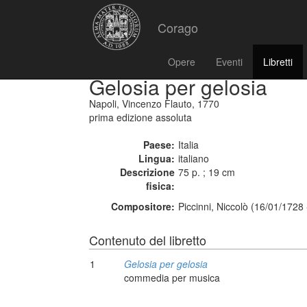
Corago
Opere
Eventi
Libretti
Gelosia per gelosia
Napoli, Vincenzo Flauto, 1770
prima edizione assoluta
Paese:
Italia
Lingua:
italiano
Descrizione
75 p. ; 19 cm
fisica:
Compositore:
Piccinni, Niccolò (16/01/1728
Contenuto del libretto
1
Gelosia per gelosia
commedia per musica