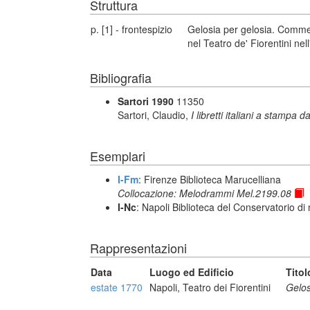
Struttura
p. [1] - frontespizio
Gelosia per gelosia. Commed
nel Teatro de' Fiorentini ne
Bibliografia
Sartori 1990
11350
Sartori, Claudio,
I libretti italiani a stampa d
Esemplari
I-Fm
: Firenze Biblioteca Marucelliana
Collocazione: Melodrammi Mel.2199.08
I-Nc
: Napoli Biblioteca del Conservatorio di
Rappresentazioni
Data
Luogo ed Edificio
Titol
estate 1770
Napoli, Teatro dei Fiorentini
Gelos