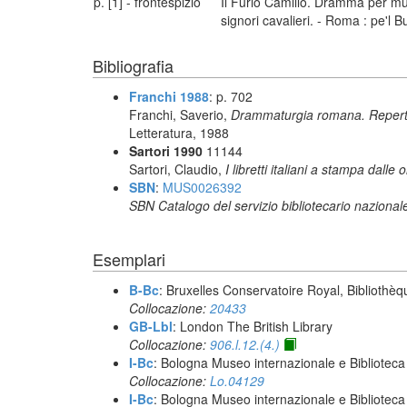
p. [1] - frontespizio
Il Furio Camillo. Dramma per mus
signori cavalieri. - Roma : pe'l 
Bibliografia
Franchi 1988
: p. 702
Franchi, Saverio,
Drammaturgia romana. Repertori
Letteratura, 1988
Sartori 1990
11144
Sartori, Claudio,
I libretti italiani a stampa dalle 
SBN
:
MUS0026392
SBN Catalogo del servizio bibliotecario nazional
Esemplari
B-Bc
: Bruxelles Conservatoire Royal, Bibliothèq
Collocazione:
20433
GB-Lbl
: London The British Library
Collocazione:
906.l.12.(4.)
I-Bc
: Bologna Museo internazionale e Biblioteca
Collocazione:
Lo.04129
I-Bc
: Bologna Museo internazionale e Biblioteca