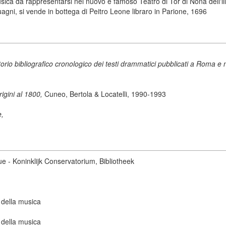
ica da rappresentarsi nel nuovo e famoso Teatro di Tor di Nona dell'ill.
Buagni, si vende in bottega di Peitro Leone libraro in Parione, 1696
o bibliografico cronologico dei testi drammatici pubblicati a Roma e n
origini al 1800,
Cuneo, Bertola & Locatelli, 1990-1993
e,
ue - Koninklijk Conservatorium, Bibliotheek
 della musica
 della musica