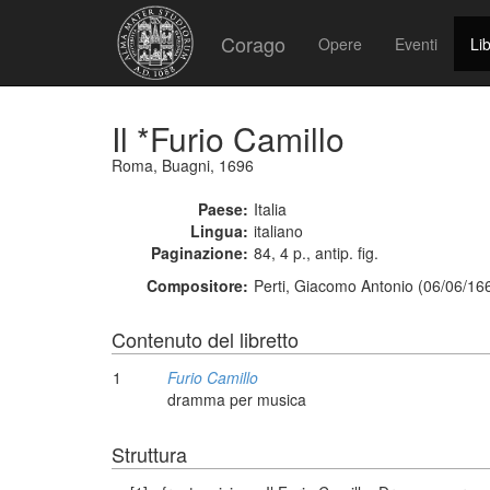
Corago
Opere
Eventi
Lib
Il *Furio Camillo
Roma, Buagni, 1696
Paese:
Italia
Lingua:
italiano
Paginazione:
84, 4 p., antip. fig.
Compositore:
Perti, Giacomo Antonio (06/06/16
Contenuto del libretto
1
Furio Camillo
dramma per musica
Struttura