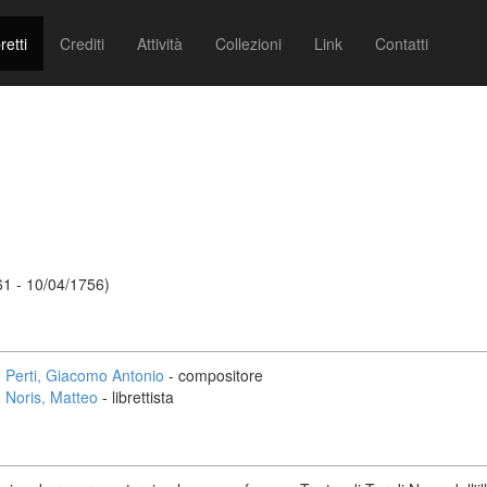
retti
Crediti
Attività
Collezioni
Link
Contatti
61 - 10/04/1756)
Perti, Giacomo Antonio
- compositore
Noris, Matteo
- librettista