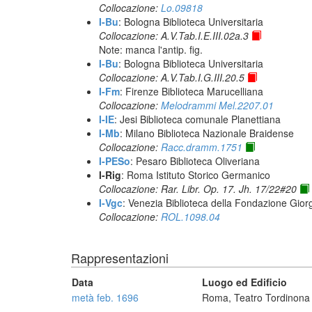
Collocazione:
Lo.09818
I-Bu
: Bologna Biblioteca Universitaria
Collocazione: A.V.Tab.I.E.III.02a.3
Note: manca l'antip. fig.
I-Bu
: Bologna Biblioteca Universitaria
Collocazione: A.V.Tab.I.G.III.20.5
I-Fm
: Firenze Biblioteca Marucelliana
Collocazione:
Melodrammi Mel.2207.01
I-IE
: Jesi Biblioteca comunale Planettiana
I-Mb
: Milano Biblioteca Nazionale Braidense
Collocazione:
Racc.dramm.1751
I-PESo
: Pesaro Biblioteca Oliveriana
I-Rig
: Roma Istituto Storico Germanico
Collocazione: Rar. Libr. Op. 17. Jh. 17/22#20
I-Vgc
: Venezia Biblioteca della Fondazione Giorg
Collocazione:
ROL.1098.04
Rappresentazioni
Data
Luogo ed Edificio
metà feb. 1696
Roma, Teatro Tordinona