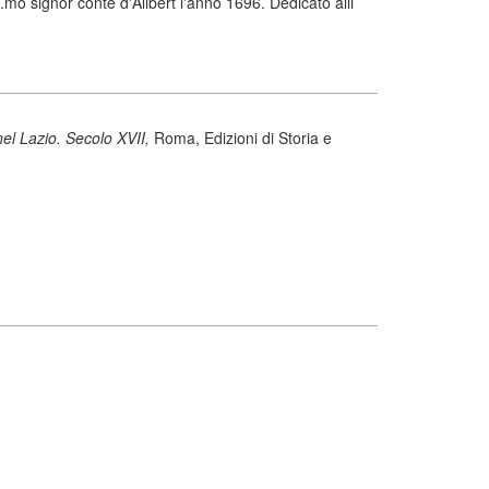
mo signor conte d'Alibert l'anno 1696. Dedicato alli
el Lazio. Secolo XVII,
Roma, Edizioni di Storia e