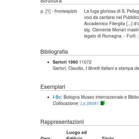
Struttura
p. [1] - frontespizio
La fuga gloriosa di S. Pelle
voci da cantarsi nel Pubblic
Accademico Filergita [...] d
sig. Clemente Monari mastro d
legato di Romagna. - Forlì : 
Bibliografia
Sartori 1990
11072
Sartori, Claudio,
I libretti italiani a stampa d
Esemplari
I-Bc
: Bologna Museo internazionale e Biblio
Collocazione:
Lo.08081
Rappresentazioni
Luogo ed
Data
Edificio
Titolo