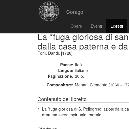
Corago
Opere
Eventi
Libretti
La *fuga gloriosa di san
dalla casa paterna e d
Forlì, Dandi, [1728]
Paese:
Italia
Lingua:
italiano
Paginazione:
20 p.
Compositore:
Monari, Clemente (1660 - 17
Contenuto del libretto
1
La *fuga gloriosa di S. Pellegrino laziosi dalla
dramma sacro, spirtuale, morale