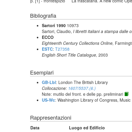
p. [1] - frontespizio
La frascatana. A new comic Oper
Bibliografia
Sartori 1990
10973
Sartori, Claudio,
I libretti italiani a stampa dalle 
ECCO
Eighteenth Century Collections Online,
Farmingt
ESTC
:
T27358
English Short Title Catalogue,
2003
Esemplari
GB-Lbl
: London The British Library
Collocazione:
1607/5537.(6.)
Note: mutilo del front. e delle pp. preliminari
US-Wc
: Washington Library of Congress, Music 
Rappresentazioni
Data
Luogo ed Edificio