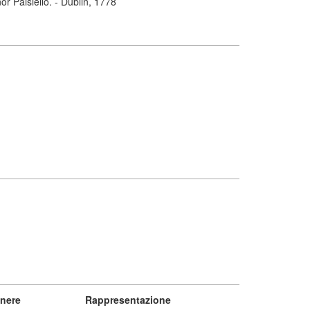
r Paisiello. - Dublin, 1778
nere
Rappresentazione