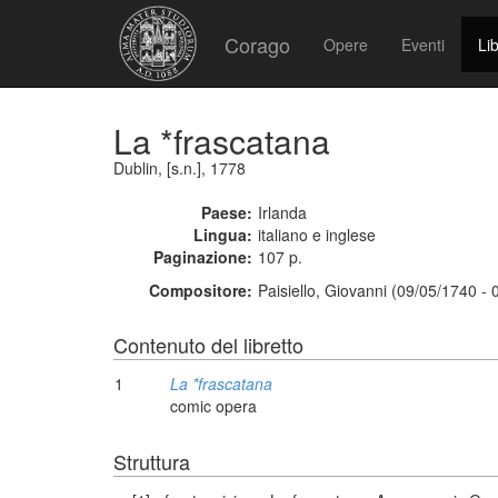
Corago
Opere
Eventi
Lib
La *frascatana
Dublin, [s.n.], 1778
Paese:
Irlanda
Lingua:
italiano e inglese
Paginazione:
107 p.
Compositore:
Paisiello, Giovanni (09/05/1740 -
Contenuto del libretto
1
La *frascatana
comic opera
Struttura