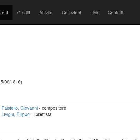
retti
Crediti
Attività
Collezioni
Link
Contatti
 05/06/1816)
Paisiello, Giovanni
- compositore
Livigni, Filippo
- librettista