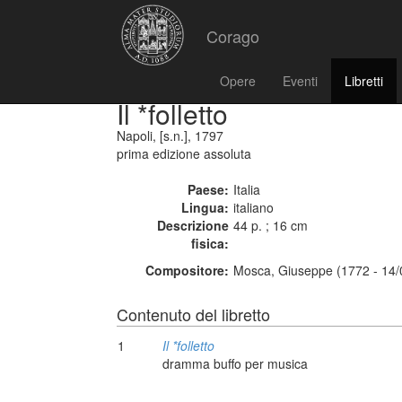
Corago
Opere
Eventi
Libretti
Il *folletto
Napoli, [s.n.], 1797
prima edizione assoluta
Paese:
Italia
Lingua:
italiano
Descrizione
44 p. ; 16 cm
fisica:
Compositore:
Mosca, Giuseppe (1772 - 14/
Contenuto del libretto
1
Il *folletto
dramma buffo per musica