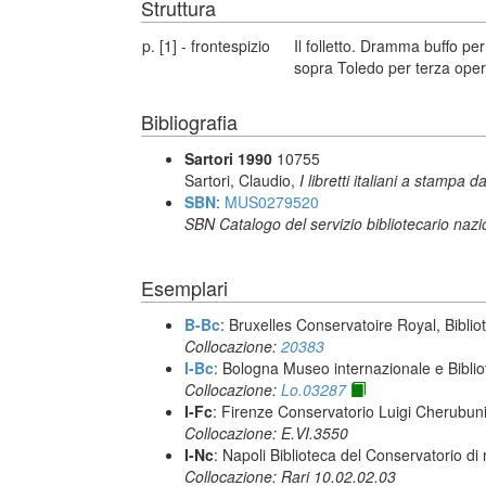
Struttura
p. [1] - frontespizio
Il folletto. Dramma buffo pe
sopra Toledo per terza oper
Bibliografia
Sartori 1990
10755
Sartori, Claudio,
I libretti italiani a stampa d
SBN
:
MUS0279520
SBN Catalogo del servizio bibliotecario naz
Esemplari
B-Bc
: Bruxelles Conservatoire Royal, Biblio
Collocazione:
20383
I-Bc
: Bologna Museo internazionale e Biblio
Collocazione:
Lo.03287
I-Fc
: Firenze Conservatorio Luigi Cherubun
Collocazione: E.VI.3550
I-Nc
: Napoli Biblioteca del Conservatorio di
Collocazione: Rari 10.02.02.03