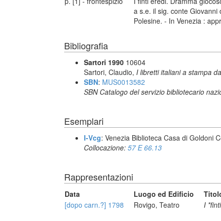
p. [1] - frontespizio
I finti eredi. Dramma gioco
a s.e. il sig. conte Giovanni
Polesine. - In Venezia : app
Bibliografia
Sartori 1990
10604
Sartori, Claudio,
I libretti italiani a stampa d
SBN
:
MUS0013582
SBN Catalogo del servizio bibliotecario naz
Esemplari
I-Vcg
: Venezia Biblioteca Casa di Goldoni C
Collocazione:
57 E 66.13
Rappresentazioni
Data
Luogo ed Edificio
Titol
[dopo carn.?] 1798
Rovigo, Teatro
I *fin