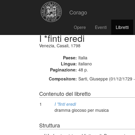
Corago
Opere
Eventi
Libretti
I *finti eredi
Venezia, Casali, 1798
Paese:
Italia
Lingua:
italiano
Paginazione:
48 p.
Compositore:
Sarti, Giuseppe (01/12/1729 
Contenuto del libretto
1
I *finti eredi
dramma giocoso per musica
Struttura