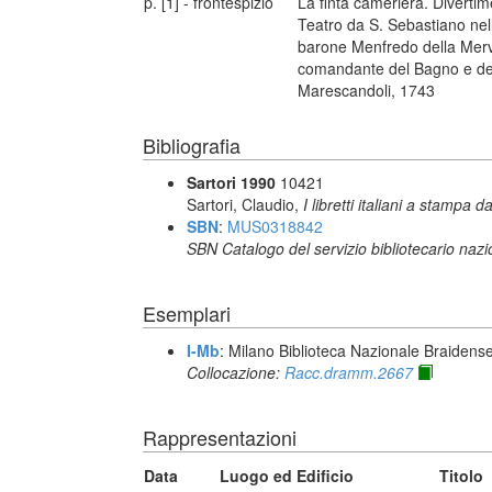
p. [1] - frontespizio
La finta cameriera. Diverti
Teatro da S. Sebastiano nell
barone Menfredo della Mervei
comandante del Bagno e dell
Marescandoli, 1743
Bibliografia
Sartori 1990
10421
Sartori, Claudio,
I libretti italiani a stampa d
SBN
:
MUS0318842
SBN Catalogo del servizio bibliotecario naz
Esemplari
I-Mb
: Milano Biblioteca Nazionale Braidens
Collocazione:
Racc.dramm.2667
Rappresentazioni
Data
Luogo ed Edificio
Titolo