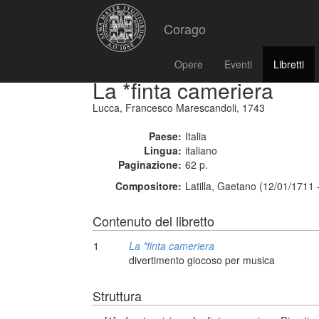
Corago
Opere
Eventi
Libretti
La *finta cameriera
Lucca, Francesco Marescandoli, 1743
Paese:
Italia
Lingua:
italiano
Paginazione:
62 p.
Compositore:
Latilla, Gaetano (12/01/1711 
Contenuto del libretto
1
La *finta cameriera
divertimento giocoso per musica
Struttura