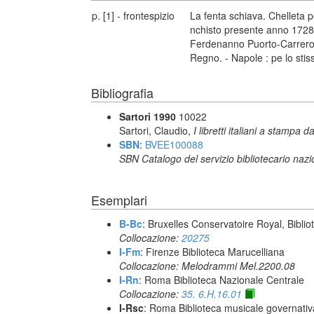
p. [1] - frontespizio
La fenta schiava. Chelleta 
nchisto presente anno 1728.
Ferdenanno Puorto-Carrero [
Regno. - Napole : pe lo sti
Bibliografia
Sartori 1990
10022
Sartori, Claudio,
I libretti italiani a stampa d
SBN
:
BVEE100088
SBN Catalogo del servizio bibliotecario naz
Esemplari
B-Bc
: Bruxelles Conservatoire Royal, Biblio
Collocazione:
20275
I-Fm
: Firenze Biblioteca Marucelliana
Collocazione: Melodrammi Mel.2200.08
I-Rn
: Roma Biblioteca Nazionale Centrale
Collocazione:
35. 6.H.16.01
I-Rsc
: Roma Biblioteca musicale governativa