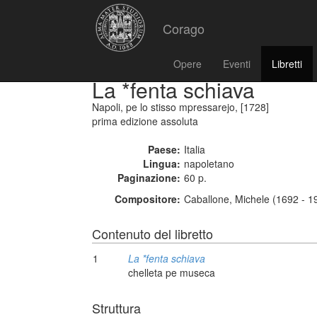
Corago
Opere
Eventi
Libretti
La *fenta schiava
Napoli, pe lo stisso mpressarejo, [1728]
prima edizione assoluta
Paese:
Italia
Lingua:
napoletano
Paginazione:
60 p.
Compositore:
Caballone, Michele (1692 - 1
Contenuto del libretto
1
La *fenta schiava
chelleta pe museca
Struttura