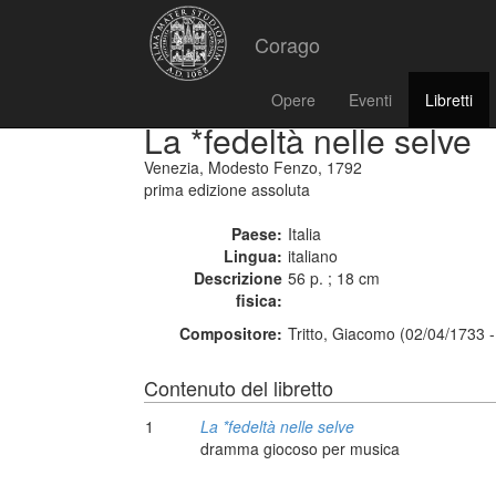
Corago
Opere
Eventi
Libretti
La *fedeltà nelle selve
Venezia, Modesto Fenzo, 1792
prima edizione assoluta
Paese:
Italia
Lingua:
italiano
Descrizione
56 p. ; 18 cm
fisica:
Compositore:
Tritto, Giacomo (02/04/1733 
Contenuto del libretto
1
La *fedeltà nelle selve
dramma giocoso per musica