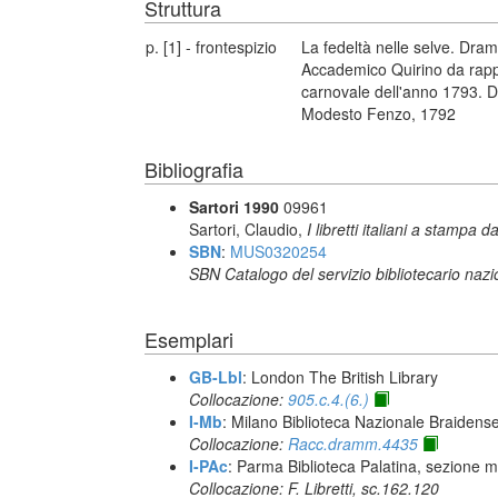
Struttura
p. [1] - frontespizio
La fedeltà nelle selve. Dra
Accademico Quirino da rappr
carnovale dell'anno 1793. Di
Modesto Fenzo, 1792
Bibliografia
Sartori 1990
09961
Sartori, Claudio,
I libretti italiani a stampa d
SBN
:
MUS0320254
SBN Catalogo del servizio bibliotecario naz
Esemplari
GB-Lbl
: London The British Library
Collocazione:
905.c.4.(6.)
I-Mb
: Milano Biblioteca Nazionale Braidens
Collocazione:
Racc.dramm.4435
I-PAc
: Parma Biblioteca Palatina, sezione m
Collocazione: F. Libretti, sc.162.120