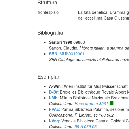
Struttura
frontespizio
La fata benefica. Dramma g
dell'eccell.ma Casa Giustini
Bibliografia
Sartori 1990
09803
Sartori, Claudio,
I libretti italiani a stampa d
SBN
:
MUS0012061
SBN Catalogo del servizio bibliotecario naz
Esemplari
A-Wmi
: Wien Institut für Musikwissenschaft 
B-Br
: Bruxelles Bibliothèque Royale Albert I
I-Mb
: Milano Biblioteca Nazionale Braidens
Collocazione:
Racc.dramm.3961
I-PAc
: Parma Biblioteca Palatina, sezione m
Collocazione: F. Libretti, sc.160.062
I-Vcg
: Venezia Biblioteca Casa di Goldoni C
Collocazione:
59 A 069.03