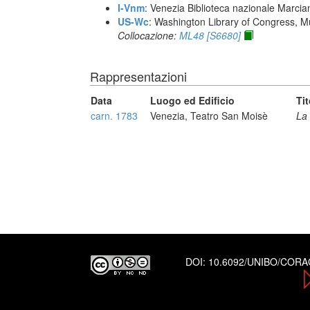
I-Vnm
: Venezia Biblioteca nazionale Marcia
US-Wc
: Washington Library of Congress, Mu
Collocazione:
ML48 [S6680]
Rappresentazioni
Data
Luogo ed Edificio
Tit
carn. 1783
Venezia, Teatro San Moisè
La 
DOI:
10.6092/UNIBO/COR