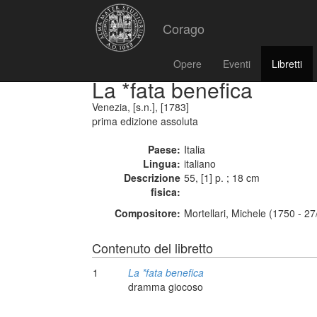
Corago
Opere
Eventi
Libretti
La *fata benefica
Venezia, [s.n.], [1783]
prima edizione assoluta
Paese:
Italia
Lingua:
italiano
Descrizione
55, [1] p. ; 18 cm
fisica:
Compositore:
Mortellari, Michele (1750 - 2
Contenuto del libretto
1
La *fata benefica
dramma giocoso