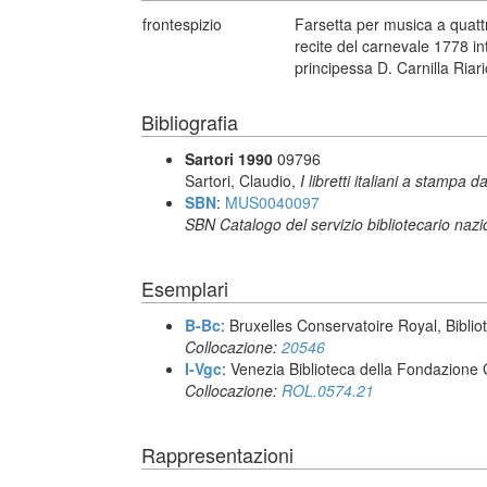
frontespizio
Farsetta per musica a quattr
recite del carnevale 1778 in
principessa D. Carnilla Riari
Bibliografia
Sartori 1990
09796
Sartori, Claudio,
I libretti italiani a stampa d
SBN
:
MUS0040097
SBN Catalogo del servizio bibliotecario naz
Esemplari
B-Bc
: Bruxelles Conservatoire Royal, Biblio
Collocazione:
20546
I-Vgc
: Venezia Biblioteca della Fondazione 
Collocazione:
ROL.0574.21
Rappresentazioni