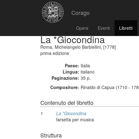
Corago
Opere
Eventi
Libretti
La *Giocondina
Roma, Michelangelo Barbiellini, [1778]
prima edizione
Paese:
Italia
Lingua:
italiano
Paginazione:
35 p.
Compositore:
Rinaldo di Capua (1710 - 178
Contenuto del libretto
1
La *Giocondina
farsetta per musica
Struttura