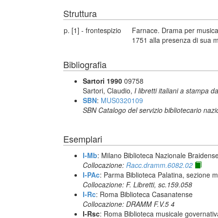
Struttura
p. [1] - frontespizio
Farnace. Drama per musica d
1751 alla presenza di sua ma
Bibliografia
Sartori 1990
09758
Sartori, Claudio,
I libretti italiani a stampa d
SBN
:
MUS0320109
SBN Catalogo del servizio bibliotecario naz
Esemplari
I-Mb
: Milano Biblioteca Nazionale Braidens
Collocazione:
Racc.dramm.6082.02
I-PAc
: Parma Biblioteca Palatina, sezione m
Collocazione: F. Libretti, sc.159.058
I-Rc
: Roma Biblioteca Casanatense
Collocazione: DRAMM F.V.5 4
I-Rsc
: Roma Biblioteca musicale governativa