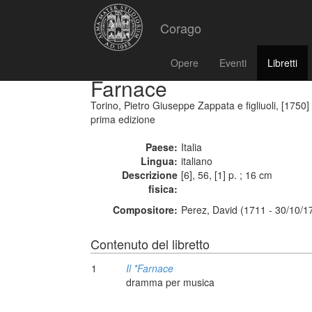
Corago
Opere
Eventi
Libretti
Farnace
Torino, Pietro Giuseppe Zappata e figliuoli, [1750]
prima edizione
Paese:
Italia
Lingua:
italiano
Descrizione
[6], 56, [1] p. ; 16 cm
fisica:
Compositore:
Perez, David (1711 - 30/10/1
Contenuto del libretto
1
Il *Farnace
dramma per musica