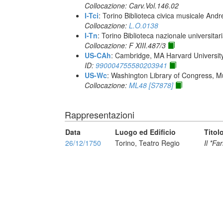
Collocazione: Carv.Vol.146.02
I-Tci
: Torino Biblioteca civica musicale Andr
Collocazione:
L.O.0138
I-Tn
: Torino Biblioteca nazionale universitar
Collocazione: F XIII.487/3
US-CAh
: Cambridge, MA Harvard Universit
ID:
990004755580203941
US-Wc
: Washington Library of Congress, Mu
Collocazione:
ML48 [S7878]
Rappresentazioni
Data
Luogo ed Edificio
Titol
26/12/1750
Torino, Teatro Regio
Il *Fa