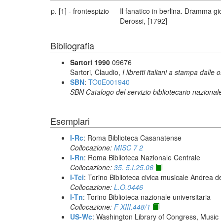
p. [1] - frontespizio
Il fanatico in berlina. Dramma gi
Derossi, [1792]
Bibliografia
Sartori 1990
09676
Sartori, Claudio,
I libretti italiani a stampa dalle 
SBN
:
TO0E001940
SBN Catalogo del servizio bibliotecario nazional
Esemplari
I-Rc
: Roma Biblioteca Casanatense
Collocazione:
MISC 7 2
I-Rn
: Roma Biblioteca Nazionale Centrale
Collocazione:
35. 5.I.25.06
I-Tci
: Torino Biblioteca civica musicale Andrea d
Collocazione:
L.O.0446
I-Tn
: Torino Biblioteca nazionale universitaria
Collocazione:
F XIII.448/1
US-Wc
: Washington Library of Congress, Music 