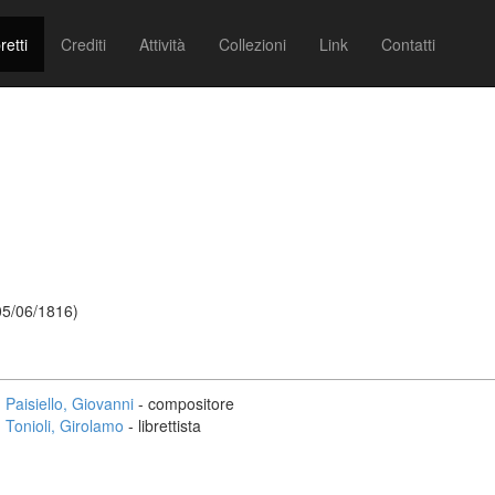
retti
Crediti
Attività
Collezioni
Link
Contatti
 05/06/1816)
Paisiello, Giovanni
- compositore
Tonioli, Girolamo
- librettista