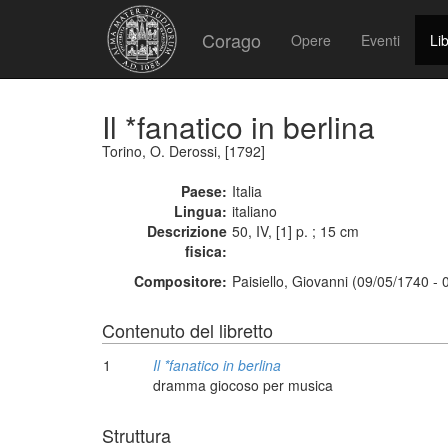
Corago
Opere
Eventi
Lib
Il *fanatico in berlina
Torino, O. Derossi, [1792]
Paese:
Italia
Lingua:
italiano
Descrizione
50, IV, [1] p. ; 15 cm
fisica:
Compositore:
Paisiello, Giovanni (09/05/1740 -
Contenuto del libretto
1
Il *fanatico in berlina
dramma giocoso per musica
Struttura