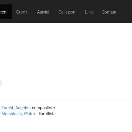
retti
Crediti
Attività
Collezioni
Link
Contatti
)
Tarchi, Angelo
- compositore
Metastasio, Pietro
- librettista