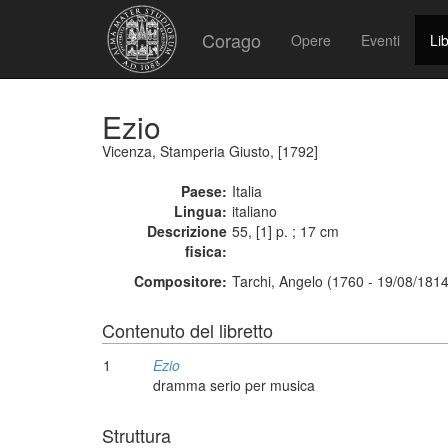
Corago
Opere
Eventi
Lib
Ezio
Vicenza, Stamperia Giusto, [1792]
Paese:
Italia
Lingua:
italiano
Descrizione
55, [1] p. ; 17 cm
fisica:
Compositore:
Tarchi, Angelo (1760 - 19/08/1814
Contenuto del libretto
1
Ezio
dramma serio per musica
Struttura