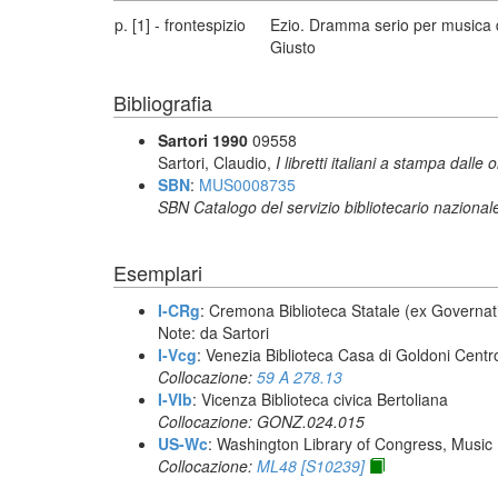
p. [1] - frontespizio
Ezio. Dramma serio per musica da
Giusto
Bibliografia
Sartori 1990
09558
Sartori, Claudio,
I libretti italiani a stampa dalle 
SBN
:
MUS0008735
SBN Catalogo del servizio bibliotecario nazional
Esemplari
I-CRg
: Cremona Biblioteca Statale (ex Governat
Note: da Sartori
I-Vcg
: Venezia Biblioteca Casa di Goldoni Centro
Collocazione:
59 A 278.13
I-VIb
: Vicenza Biblioteca civica Bertoliana
Collocazione: GONZ.024.015
US-Wc
: Washington Library of Congress, Music 
Collocazione:
ML48 [S10239]