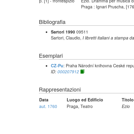
p. [1] - frontespizio
Ezio. Dramma per musica da
Praga : Ignari Pruscha, [17
Bibliografia
Sartori 1990
09511
Sartori, Claudio,
I libretti italiani a stampa d
Esemplari
CZ-Pu
: Praha Národní knihovna Ceské repu
ID:
000207912
Rappresentazioni
Data
Luogo ed Edificio
Titolo
aut. 1760
Praga, Teatro
Ezio