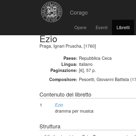
Corago
Opere
Eventi
Libretti
Ezio
Praga, Ignari Pruscha, [1760]
Paese:
Repubblica Ceca
Lingua:
italiano
Paginazione:
[6], 57 p.
Compositore:
Pescetti, Giovanni Battista (
Contenuto del libretto
1
Ezio
dramma per musica
Struttura