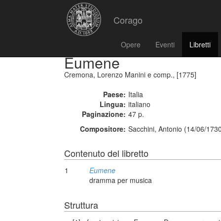
Corago
Opere
Eventi
Libretti
Eumene
Cremona, Lorenzo Manini e comp., [1775]
Paese:
Italia
Lingua:
italiano
Paginazione:
47 p.
Compositore:
Sacchini, Antonio (14/06/173
Contenuto del libretto
1
Eumene
dramma per musica
Struttura