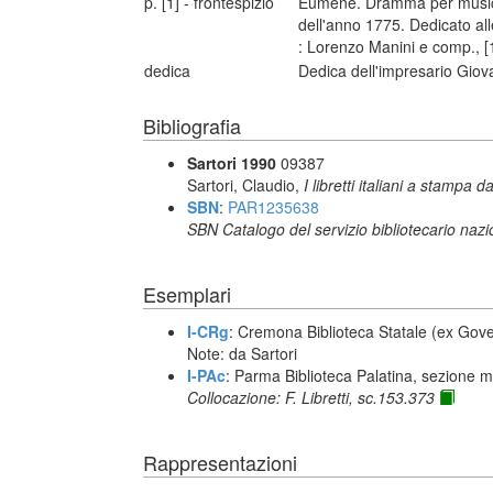
p. [1] - frontespizio
Eumene. Dramma per musica 
dell'anno 1775. Dedicato all
: Lorenzo Manini e comp., [
dedica
Dedica dell'impresario Giov
Bibliografia
Sartori 1990
09387
Sartori, Claudio,
I libretti italiani a stampa d
SBN
:
PAR1235638
SBN Catalogo del servizio bibliotecario naz
Esemplari
I-CRg
: Cremona Biblioteca Statale (ex Gove
Note: da Sartori
I-PAc
: Parma Biblioteca Palatina, sezione m
Collocazione: F. Libretti, sc.153.373
Rappresentazioni