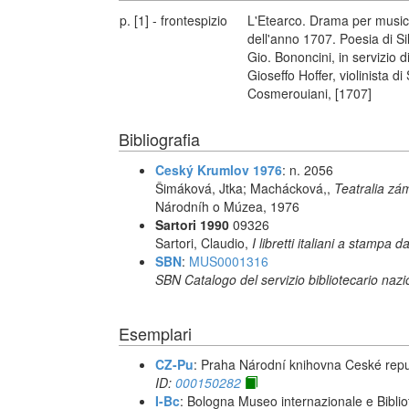
p. [1] - frontespizio
L'Etearco. Drama per music
dell'anno 1707. Poesia di Si
Gio. Bononcini, in servizio d
Gioseffo Hoffer, violinista 
Cosmerouiani, [1707]
Bibliografia
Ceský Krumlov 1976
: n. 2056
Šimáková, Jtka; Machácková,,
Teatralia z
Národníh o Múzea, 1976
Sartori 1990
09326
Sartori, Claudio,
I libretti italiani a stampa d
SBN
:
MUS0001316
SBN Catalogo del servizio bibliotecario naz
Esemplari
CZ-Pu
: Praha Národní knihovna Ceské repu
ID:
000150282
I-Bc
: Bologna Museo internazionale e Biblio