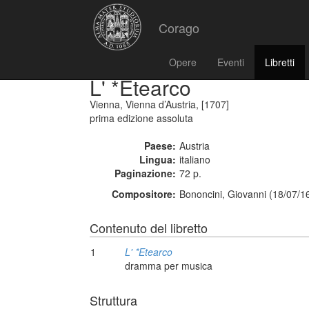
Corago
Opere
Eventi
Libretti
L' *Etearco
Vienna, Vienna d’Austria, [1707]
prima edizione assoluta
Paese:
Austria
Lingua:
italiano
Paginazione:
72 p.
Compositore:
Bononcini, Giovanni (18/07/1
Contenuto del libretto
1
L' *Etearco
dramma per musica
Struttura