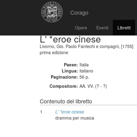
Corago
Opere
Eventi
Libretti
L' *eroe cinese
Livorno, Gio. Paolo Fantechi e compagni, [1755]
prima edizione
Paese:
Italia
Lingua:
italiano
Paginazione:
56 p.
Compositore:
AA. VV. (? - ?)
Contenuto del libretto
1
L' *eroe cinese
dramma per musica