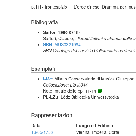
p. [1] - frontespizio
L'eroe cinese. Dramma per music
Bibliografia
Sartori 1990
09184
Sartori, Claudio,
I libretti italiani a stampa dalle 
SBN
:
MUS0321964
SBN Catalogo del servizio bibliotecario nazional
Esemplari
I-Mc
: Milano Conservatorio di Musica Giuseppe V
Collocazione: Lib.J.044
Note: mutilo delle pp. 11-14
PL-LZu
: Lódz Biblioteka Uniwersytecka
Rappresentazioni
Data
Luogo ed Edificio
13/05/1752
Vienna, Imperial Corte