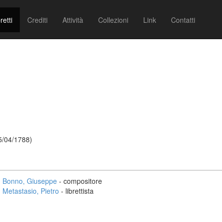
retti
Crediti
Attività
Collezioni
Link
Contatti
5/04/1788)
Bonno, Giuseppe
- compositore
Metastasio, Pietro
- librettista