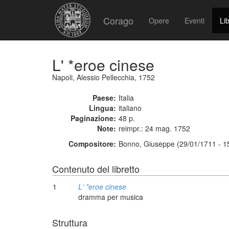
Corago
Opere
Eventi
Lib
L' *eroe cinese
Napoli, Alessio Pellecchia, 1752
Paese:
Italia
Lingua:
italiano
Paginazione:
48 p.
Note:
reimpr.: 24 mag. 1752
Compositore:
Bonno, Giuseppe (29/01/1711 - 1
Contenuto del libretto
1
L' *eroe cinese
dramma per musica
Struttura