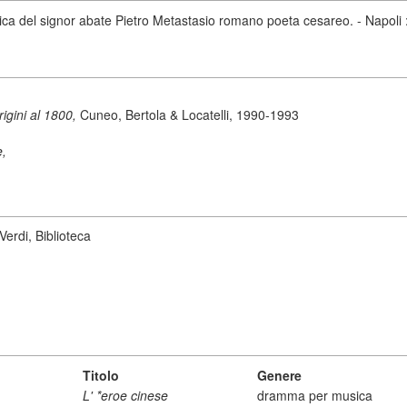
a del signor abate Pietro Metastasio romano poeta cesareo. - Napoli :
origini al 1800,
Cuneo, Bertola & Locatelli, 1990-1993
e,
erdi, Biblioteca
Titolo
Genere
L' *eroe cinese
dramma per musica