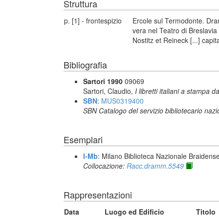
Struttura
p. [1] - frontespizio
Ercole sul Termodonte. Dra
vera nel Teatro di Breslavi
Nostitz et Reineck [...] capit
Bibliografia
Sartori 1990
09069
Sartori, Claudio,
I libretti italiani a stampa d
SBN
:
MUS0319400
SBN Catalogo del servizio bibliotecario naz
Esemplari
I-Mb
: Milano Biblioteca Nazionale Braidens
Collocazione:
Racc.dramm.5549
Rappresentazioni
Data
Luogo ed Edificio
Titolo