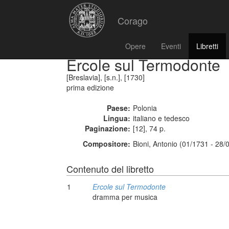
Corago
Opere
Eventi
Libretti
Ercole sul Termodonte
[Breslavia], [s.n.], [1730]
prima edizione
Paese:
Polonia
Lingua:
italiano e tedesco
Paginazione:
[12], 74 p.
Compositore:
Bioni, Antonio (01/1731 - 28/
Contenuto del libretto
1
Ercole sul Termodonte
dramma per musica