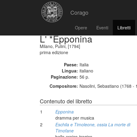
Corago
Opere
Eventi
Libretti
L' *Epponina
Milano, Pulini, [1794]
prima edizione
Paese:
Italia
Lingua:
italiano
Paginazione:
56 p.
Compositore:
Nasolini, Sebastiano (1768 - 
Contenuto del libretto
1
Epponina
dramma per musica
2
Eschila e Timoleone, ossia La morte di
Timofane
ballo eroico-tragico