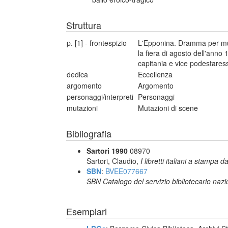
Struttura
p. [1] - frontespizio
L'Epponina. Dramma per mus
la fiera di agosto dell'anno
capitania e vice podestaress
dedica
Eccellenza
argomento
Argomento
personaggi/interpreti
Personaggi
mutazioni
Mutazioni di scene
Bibliografia
Sartori 1990
08970
Sartori, Claudio,
I libretti italiani a stampa d
SBN
:
BVEE077667
SBN Catalogo del servizio bibliotecario naz
Esemplari