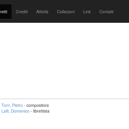
retti
Crediti
Attività
Collezioni
Link
Contatti
Torri, Pietro
- compositore
Lalli, Domenico
- librettista