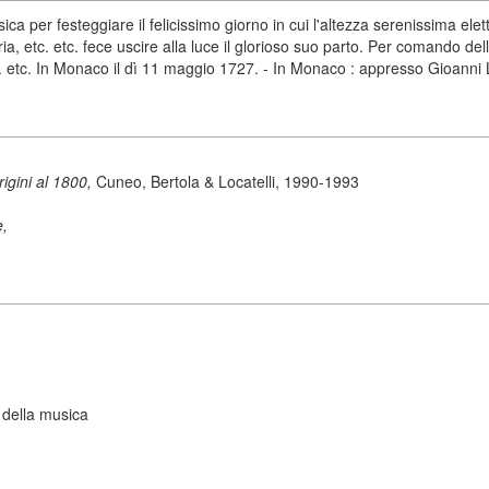
per festeggiare il felicissimo giorno in cui l'altezza serenissima elet
ria, etc. etc. fece uscire alla luce il glorioso suo parto. Per comando del
etc. etc. In Monaco il dì 11 maggio 1727. - In Monaco : appresso Gioanni
origini al 1800,
Cuneo, Bertola & Locatelli, 1990-1993
e,
 della musica