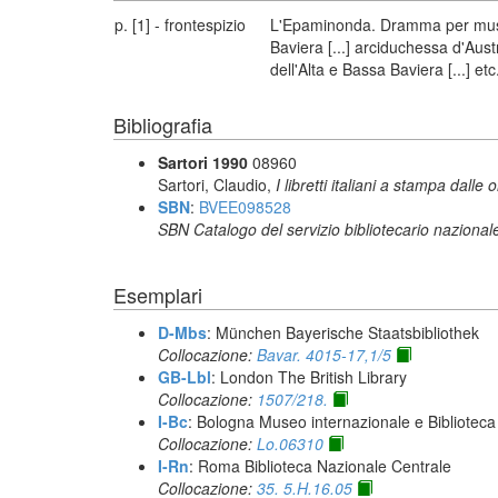
p. [1] - frontespizio
L'Epaminonda. Dramma per musica 
Baviera [...] arciduchessa d'Aust
dell'Alta e Bassa Baviera [...] 
Bibliografia
Sartori 1990
08960
Sartori, Claudio,
I libretti italiani a stampa dalle 
SBN
:
BVEE098528
SBN Catalogo del servizio bibliotecario nazional
Esemplari
D-Mbs
: München Bayerische Staatsbibliothek
Collocazione:
Bavar. 4015-17,1/5
GB-Lbl
: London The British Library
Collocazione:
1507/218.
I-Bc
: Bologna Museo internazionale e Biblioteca
Collocazione:
Lo.06310
I-Rn
: Roma Biblioteca Nazionale Centrale
Collocazione:
35. 5.H.16.05