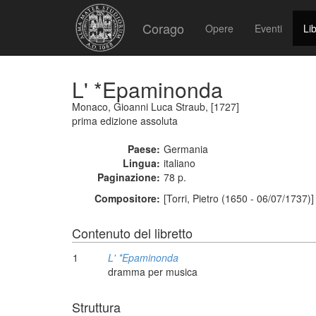
Corago
Opere
Eventi
Lib
L' *Epaminonda
Monaco, Gioanni Luca Straub, [1727]
prima edizione assoluta
Paese:
Germania
Lingua:
italiano
Paginazione:
78 p.
Compositore:
[Torri, Pietro (1650 - 06/07/1737)]
Contenuto del libretto
1
L' *Epaminonda
dramma per musica
Struttura