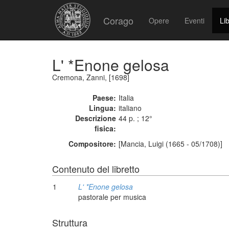
Corago
Opere
Eventi
Lib
L' *Enone gelosa
Cremona, Zanni, [1698]
Paese:
Italia
Lingua:
italiano
Descrizione
44 p. ; 12°
fisica:
Compositore:
[Mancia, Luigi (1665 - 05/1708)]
Contenuto del libretto
1
L' *Enone gelosa
pastorale per musica
Struttura