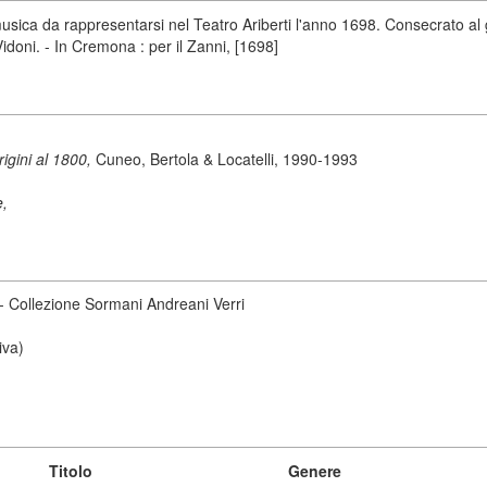
sica da rappresentarsi nel Teatro Ariberti l'anno 1698. Consecrato al g
doni. - In Cremona : per il Zanni, [1698]
origini al 1800,
Cuneo, Bertola & Locatelli, 1990-1993
e,
 - Collezione Sormani Andreani Verri
iva)
Titolo
Genere