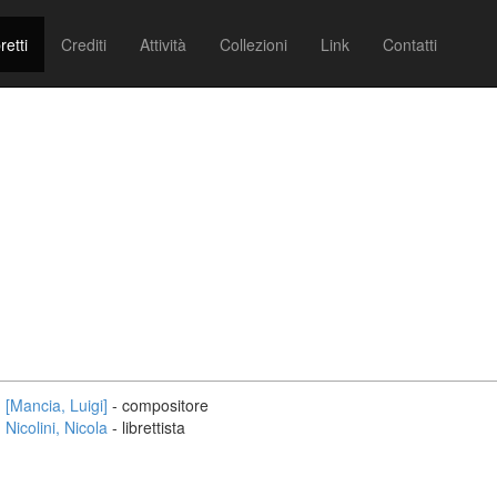
retti
Crediti
Attività
Collezioni
Link
Contatti
[Mancia, Luigi]
- compositore
Nicolini, Nicola
- librettista