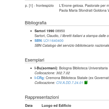
p. [1] - frontespizio
L'Enone gelosa. Pastorale per mu
Paola Maria Sfondrati Goldona Vi
Bibliografia
Sartori 1990
08950
Sartori, Claudio,
I libretti italiani a stampa dalle 
SBN
:
LO11640400
SBN Catalogo del servizio bibliotecario nazional
Esemplari
I-Bu(sormani)
: Bologna Biblioteca Universitaria
Collocazione: 302.7.02
I-CRg
: Cremona Biblioteca Statale (ex Governat
Collocazione:
CIV.A.DD.7.24.01
Rappresentazioni
Data
Luogo ed Edificio