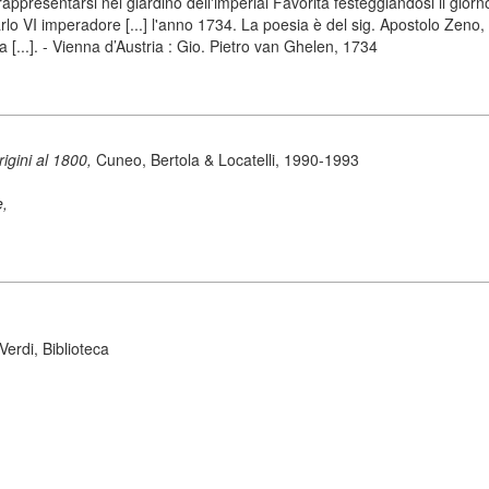
esentarsi nel giardino dell'imperial Favorita festeggiandosi il giorno n
lo VI imperadore [...] l'anno 1734. La poesia è del sig. Apostolo Zeno, p
 [...]. - Vienna d’Austria : Gio. Pietro van Ghelen, 1734
origini al 1800,
Cuneo, Bertola & Locatelli, 1990-1993
e,
erdi, Biblioteca