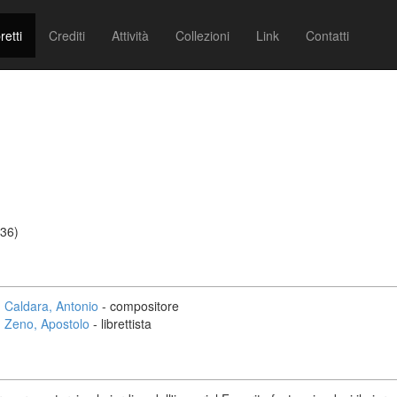
retti
Crediti
Attività
Collezioni
Link
Contatti
736)
Caldara, Antonio
- compositore
Zeno, Apostolo
- librettista