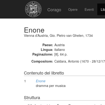
Corago
Opere
Eventi
Lib
Enone
Vienna d’Austria, Gio. Pietro van Ghelen, 1734
Paese:
Austria
Lingua:
italiano
Paginazione:
[8], 64 p.
Compositore:
Caldara, Antonio (1670 - 28/12/1
Contenuto del libretto
1
Enone
dramma per musica
Struttura