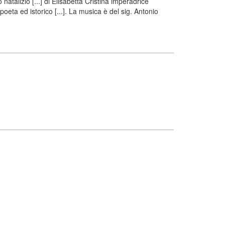
atalizio [...] di Elisabetta Cristina imperadrice
oeta ed istorico [...]. La musica è del sig. Antonio