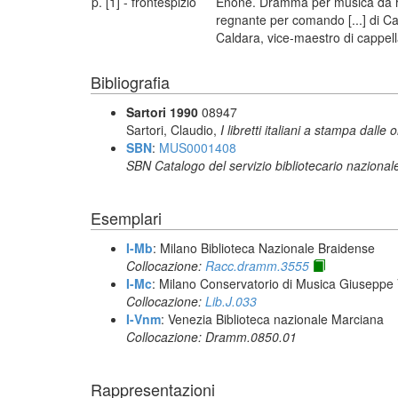
p. [1] - frontespizio
Enone. Dramma per musica da rappr
regnante per comando [...] di Car
Caldara, vice-maestro di cappella
Bibliografia
Sartori 1990
08947
Sartori, Claudio,
I libretti italiani a stampa dalle 
SBN
:
MUS0001408
SBN Catalogo del servizio bibliotecario nazional
Esemplari
I-Mb
: Milano Biblioteca Nazionale Braidense
Collocazione:
Racc.dramm.3555
I-Mc
: Milano Conservatorio di Musica Giuseppe V
Collocazione:
Lib.J.033
I-Vnm
: Venezia Biblioteca nazionale Marciana
Collocazione: Dramm.0850.01
Rappresentazioni