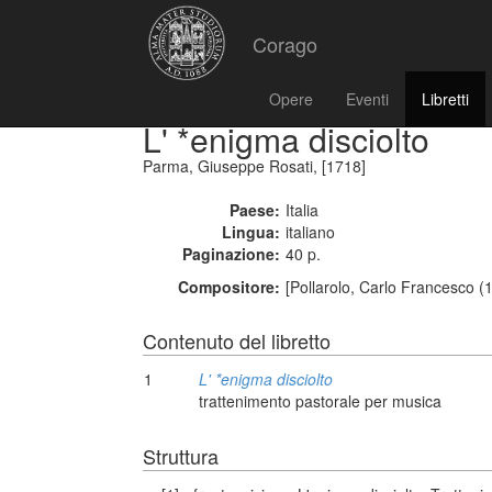
Corago
Opere
Eventi
Libretti
L' *enigma disciolto
Parma, Giuseppe Rosati, [1718]
Paese:
Italia
Lingua:
italiano
Paginazione:
40 p.
Compositore:
[Pollarolo, Carlo Francesco (
Contenuto del libretto
1
L' *enigma disciolto
trattenimento pastorale per musica
Struttura