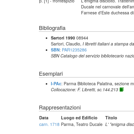
p. [1] - frontespizio
L'enigma disciolto. Tratten
Ducale nel carnovale dell'a
Farnese d'Este duchessa di
Bibliografia
Sartori 1990
08944
Sartori, Claudio,
I libretti italiani a stampa d
SBN
:
PAR1235286
SBN Catalogo del servizio bibliotecario naz
Esemplari
I-PAc
: Parma Biblioteca Palatina, sezione m
Collocazione: F. Libretti, sc.144.213
Rappresentazioni
Data
Luogo ed Edificio
Titolo
carn. 1718
Parma, Teatro Ducale
L' *enigma disc