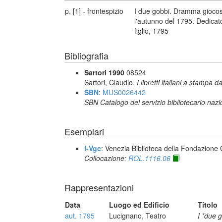
p. [1] - frontespizio
I due gobbi. Dramma giocoso
l'autunno del 1795. Dedicato a
figlio, 1795
Bibliografia
Sartori 1990
08524
Sartori, Claudio,
I libretti italiani a stampa d
SBN
:
MUS0026442
SBN Catalogo del servizio bibliotecario naz
Esemplari
I-Vgc
: Venezia Biblioteca della Fondazione 
Collocazione:
ROL.1116.06
Rappresentazioni
Data
Luogo ed Edificio
Titolo
aut. 1795
Lucignano, Teatro
I *due 