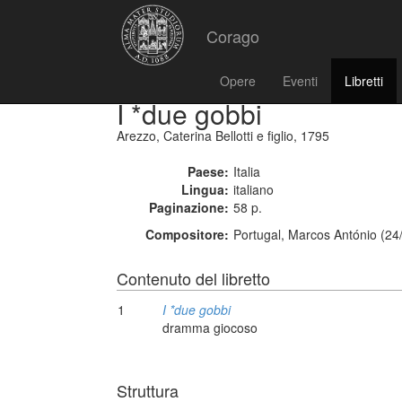
Corago
Opere
Eventi
Libretti
I *due gobbi
Arezzo, Caterina Bellotti e figlio, 1795
Paese:
Italia
Lingua:
italiano
Paginazione:
58 p.
Compositore:
Portugal, Marcos António (24
Contenuto del libretto
1
I *due gobbi
dramma giocoso
Struttura