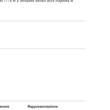
t 1778 et à Versailles devant leurs majestés le
enere
Rappresentazione