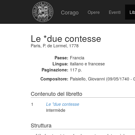
Corago
Opere
Eventi
Lib
Le *due contesse
Paris, P. de Lormel, 1778
Paese:
Francia
Lingua:
italiano e francese
Paginazione:
117 p.
Compositore:
Paisiello, Giovanni (09/05/1740 -
Contenuto del libretto
1
Le *due contesse
intermède
Struttura