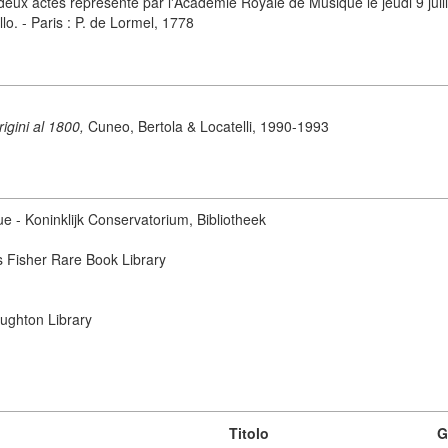
ux actes représenté par l'Académie Royale de Musique le jeudi 9 juille
lo. - Paris : P. de Lormel, 1778
origini al 1800,
Cuneo, Bertola & Locatelli, 1990-1993
ue - Koninklijk Conservatorium, Bibliotheek
s Fisher Rare Book Library
ughton Library
Titolo
G