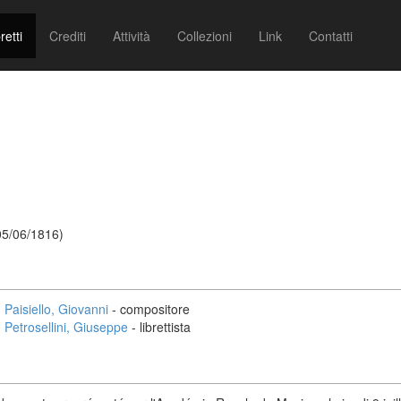
retti
Crediti
Attività
Collezioni
Link
Contatti
 05/06/1816)
Paisiello, Giovanni
- compositore
Petrosellini, Giuseppe
- librettista