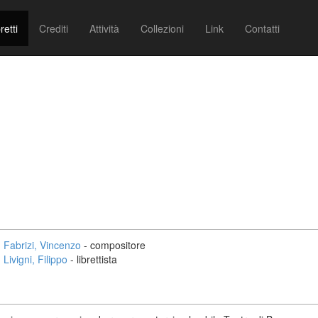
retti
Crediti
Attività
Collezioni
Link
Contatti
Fabrizi, Vincenzo
- compositore
Livigni, Filippo
- librettista