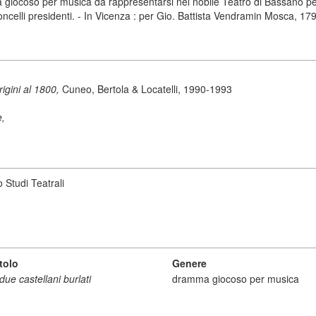
a giocoso per musica da rappresentarsi nel nobile Teatro di Bassano per
ncelli presidenti. - In Vicenza : per Gio. Battista Vendramin Mosca, 17
origini al 1800,
Cuneo, Bertola & Locatelli, 1990-1993
e,
 Studi Teatrali
tolo
Genere
*due castellani burlati
dramma giocoso per musica