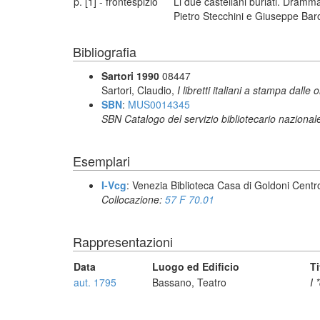
p. [1] - frontespizio
Li due castellani burlati. Dramm
Pietro Stecchini e Giuseppe Baro
Bibliografia
Sartori 1990
08447
Sartori, Claudio,
I libretti italiani a stampa dalle 
SBN
:
MUS0014345
SBN Catalogo del servizio bibliotecario nazional
Esemplari
I-Vcg
: Venezia Biblioteca Casa di Goldoni Centro
Collocazione:
57 F 70.01
Rappresentazioni
Data
Luogo ed Edificio
Ti
aut. 1795
Bassano, Teatro
I 