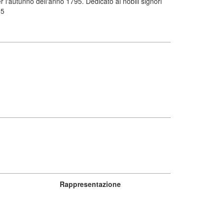
 l'autunno dell'anno 1795. Dedicato ai nobili signori
95
Rappresentazione