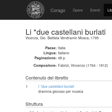
Corago
Opere
Eventi
Lib
Li *due castellani burlati
Vicenza, Gio. Battista Vendramin Mosca, 1795
Paese:
Italia
Lingua:
italiano
Paginazione:
48 p.
Compositore:
Fabrizi, Vincenzo (1764 - 1812)
Contenuto del libretto
1
I *due castellani burlati
dramma giocoso per musica
Struttura