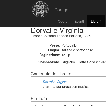
Corago
Opere
Eventi
Libretti
Dorval e Virginia
Lisbona, Simone Taddeo Ferreria, 1795
Paese:
Portogallo
Lingua:
italiano e portoghese
Paginazione:
151 p.
Compositore:
Guglielmi, Pietro Carlo (11/0
Contenuto del libretto
1
Dorval e Virginia
dramma per prosa con musica
Struttura