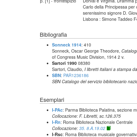
p. [1] - frontespizio
Dorval e Virginia. Dramma p
Carlo della Principessa per c
serenissimo signore D. Giova
Lisbona : Simone Taddeo Fe
Bibliografia
Sonneck 1914
: 410
Sonneck, Oscar George Theodore,
Catalog
of Congress Music Division, 1914 2 v.
Sartori 1990
08380
Sartori, Claudio,
I libretti italiani a stampa d
SBN
:
PAR1236186
SBN Catalogo del servizio bibliotecario naz
Esemplari
I-PAc
: Parma Biblioteca Palatina, sezione m
Collocazione: F. Libretti, sc.126.375
I-Rn
: Roma Biblioteca Nazionale Centrale
Collocazione:
35. 8.A.19.02
I-Rsc
: Roma Biblioteca musicale governativa