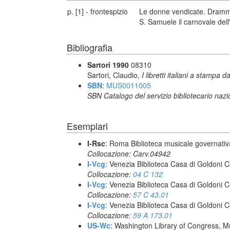
p. [1] - frontespizio
Le donne vendicate. Dramma
S. Samuele il carnovale del
Bibliografia
Sartori 1990
08310
Sartori, Claudio,
I libretti italiani a stampa d
SBN
:
MUS0011005
SBN Catalogo del servizio bibliotecario naz
Esemplari
I-Rsc
: Roma Biblioteca musicale governativa
Collocazione: Carv.04942
I-Vcg
: Venezia Biblioteca Casa di Goldoni C
Collocazione:
04 C 132
I-Vcg
: Venezia Biblioteca Casa di Goldoni C
Collocazione:
57 C 43.01
I-Vcg
: Venezia Biblioteca Casa di Goldoni C
Collocazione:
59 A 173.01
US-Wc
: Washington Library of Congress, Mu