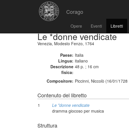
Corago
Opere
Eventi
Libretti
Le *donne vendicate
Venezia, Modesto Fenzo, 1764
Paese:
Italia
Lingua:
italiano
Descrizione
48 p. ; 16 cm
fisica:
Compositore:
Piccinni, Niccolò (16/01/1728
Contenuto del libretto
1
Le *donne vendicate
dramma giocoso per musica
Struttura