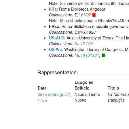
Note: Sul verso del front. manoscritto: indic
I-Ra
: Roma Biblioteca Angelica
Collocazione: E.I.21/07
Note: https://books.google.it/books?id=Mb
I-Rsc
: Roma Biblioteca musicale governativa
Collocazione: Carv.04928
US-AUS
: Austin University of Texas. The
Collocazione:
KL-17 232
US-Wc
: Washington Library of Congress, Mu
Collocazione:
ML48 [S1981]
Rappresentazioni
Luogo ed
Data
Edificio
Titolo
terza opera [aut.?]
Napoli, Teatro
La *donna 
1785
Nuovo
s'appiglia