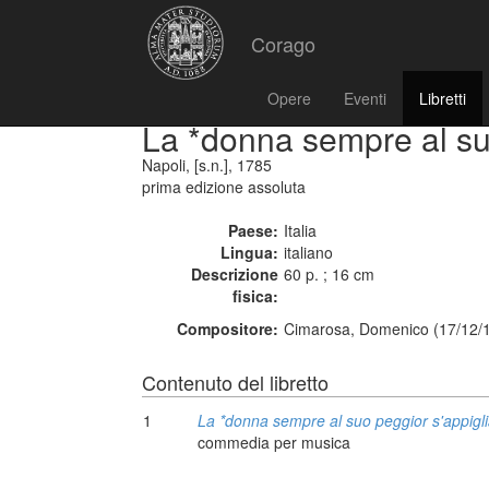
Corago
Opere
Eventi
Libretti
La *donna sempre al su
Napoli, [s.n.], 1785
prima edizione assoluta
Paese:
Italia
Lingua:
italiano
Descrizione
60 p. ; 16 cm
fisica:
Compositore:
Cimarosa, Domenico (17/12/1
Contenuto del libretto
1
La *donna sempre al suo peggior s'appigl
commedia per musica