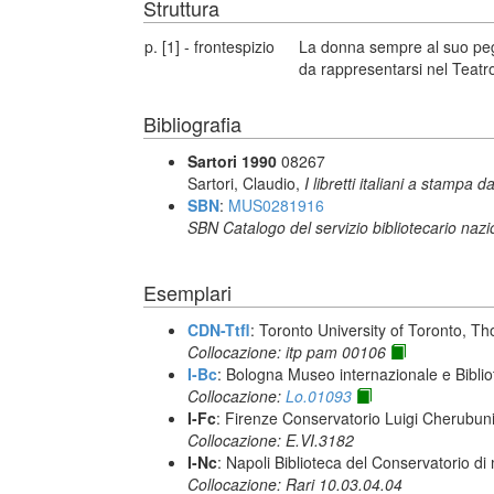
Struttura
p. [1] - frontespizio
La donna sempre al suo pe
da rappresentarsi nel Teatr
Bibliografia
Sartori 1990
08267
Sartori, Claudio,
I libretti italiani a stampa d
SBN
:
MUS0281916
SBN Catalogo del servizio bibliotecario naz
Esemplari
CDN-Ttfl
: Toronto University of Toronto, T
Collocazione: itp pam 00106
I-Bc
: Bologna Museo internazionale e Biblio
Collocazione:
Lo.01093
I-Fc
: Firenze Conservatorio Luigi Cherubun
Collocazione: E.VI.3182
I-Nc
: Napoli Biblioteca del Conservatorio di
Collocazione: Rari 10.03.04.04