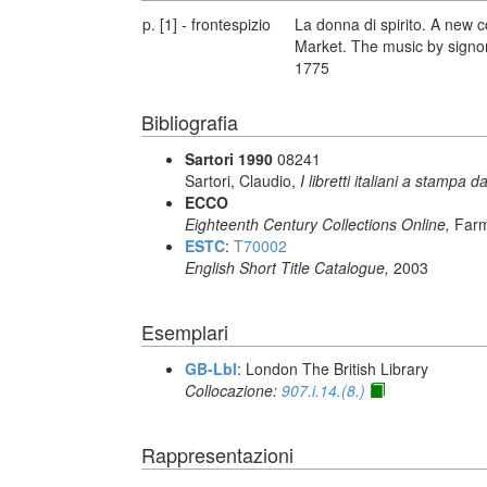
p. [1] - frontespizio
La donna di spirito. A new 
Market. The music by signor
1775
Bibliografia
Sartori 1990
08241
Sartori, Claudio,
I libretti italiani a stampa d
ECCO
Eighteenth Century Collections Online,
Farm
ESTC
:
T70002
English Short Title Catalogue,
2003
Esemplari
GB-Lbl
: London The British Library
Collocazione:
907.i.14.(8.)
Rappresentazioni