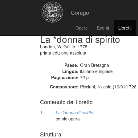
Corago
Opere
Eventi
Libretti
La *donna di spirito
London, W. Griffin, 1775
prima edizione assoluta
Paese:
Gran Bretagna
Lingua:
italiano e inglese
Paginazione:
72 p.
Compositore:
Piccinni, Niccolò (16/01/1728
Contenuto del libretto
1
La *donna di spirito
comic opera
Struttura