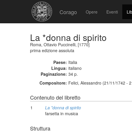
Corago
Opere
Eventi
Lib
La *donna di spirito
Roma, Ottavio Puccinelli, [1770]
prima edizione assoluta
Paese:
Italia
Lingua:
italiano
Paginazione:
34 p.
Compositore:
Felici, Alessandro (21/11/1742 - 
Contenuto del libretto
1
La *donna di spirito
farsetta in musica
Struttura