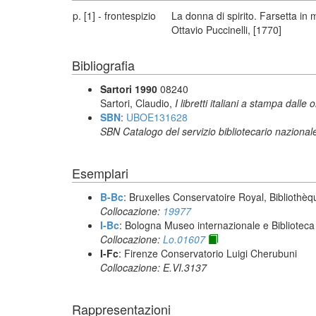
p. [1] - frontespizio
La donna di spirito. Farsetta in
Ottavio Puccinelli, [1770]
Bibliografia
Sartori 1990
08240
Sartori, Claudio,
I libretti italiani a stampa dalle 
SBN
:
UBOE131628
SBN Catalogo del servizio bibliotecario nazional
Esemplari
B-Bc
: Bruxelles Conservatoire Royal, Bibliothèq
Collocazione:
19977
I-Bc
: Bologna Museo internazionale e Biblioteca
Collocazione:
Lo.01607
I-Fc
: Firenze Conservatorio Luigi Cherubuni
Collocazione: E.VI.3137
Rappresentazioni