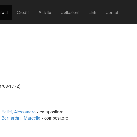
retti
Crediti
Attività
Collezioni
Link
Contatti
21/08/1772)
Felici, Alessandro
- compositore
Bernardini, Marcello
- compositore