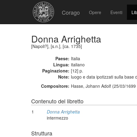
Corago
Opere
Eventi
Lib
Donna Arrighetta
[Napoli?], [s.n.], [ca. 1735]
Paese:
Italia
Lingua:
italiano
Paginazione:
[12] p.
Note:
luogo e data ipotizzati sulla base d
Compositore:
Hasse, Johann Adolf (25/03/1699 
Contenuto del libretto
1
Donna Arrighetta
intermezzo
Struttura