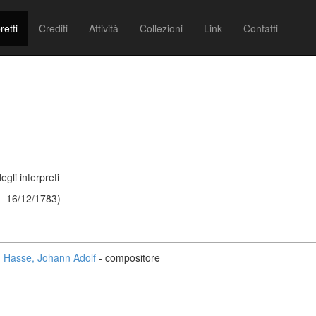
retti
Crediti
Attività
Collezioni
Link
Contatti
egli interpreti
- 16/12/1783)
Hasse, Johann Adolf
- compositore