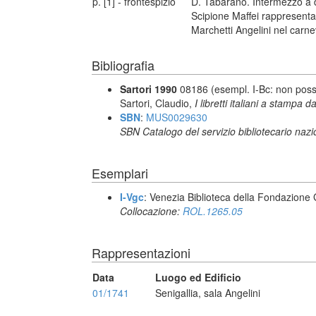
p. [1] - frontespizio
D. Tabarano. Intermezzo a d
Scipione Maffei rappresentat
Marchetti Angelini nel carne
Bibliografia
Sartori 1990
08186 (esempl. I-Bc: non pos
Sartori, Claudio,
I libretti italiani a stampa d
SBN
:
MUS0029630
SBN Catalogo del servizio bibliotecario naz
Esemplari
I-Vgc
: Venezia Biblioteca della Fondazione 
Collocazione:
ROL.1265.05
Rappresentazioni
Data
Luogo ed Edificio
01/1741
Senigallia, sala Angelini