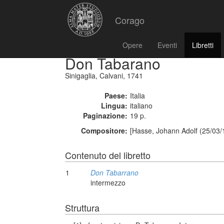
Corago
Opere
Eventi
Libretti
Don Tabarano
Sinigaglia, Calvani, 1741
Paese:
Italia
Lingua:
italiano
Paginazione:
19 p.
Compositore:
[Hasse, Johann Adolf (25/03/
Contenuto del libretto
1
Don Tabarrano
intermezzo
Struttura