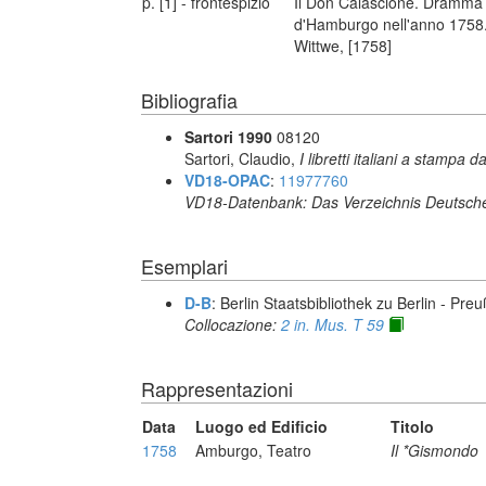
p. [1] - frontespizio
Il Don Calascione. Dramma g
d'Hamburgo nell'anno 1758. 
Wittwe, [1758]
Bibliografia
Sartori 1990
08120
Sartori, Claudio,
I libretti italiani a stampa d
VD18-OPAC
:
11977760
VD18-Datenbank: Das Verzeichnis Deutsche
Esemplari
D-B
: Berlin Staatsbibliothek zu Berlin - Pre
Collocazione:
2 in. Mus. T 59
Rappresentazioni
Data
Luogo ed Edificio
Titolo
1758
Amburgo, Teatro
Il *Gismondo