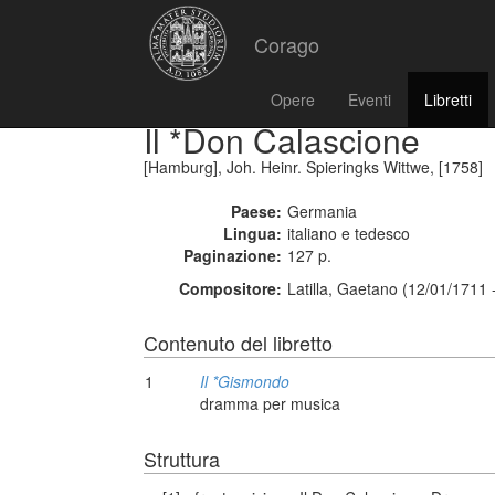
Corago
Opere
Eventi
Libretti
Il *Don Calascione
[Hamburg], Joh. Heinr. Spieringks Wittwe, [1758]
Paese:
Germania
Lingua:
italiano e tedesco
Paginazione:
127 p.
Compositore:
Latilla, Gaetano (12/01/1711 
Contenuto del libretto
1
Il *Gismondo
dramma per musica
Struttura