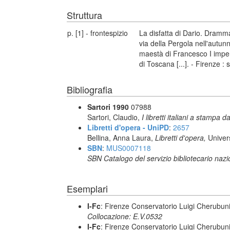
Struttura
p. [1] - frontespizio
La disfatta di Dario. Dramm
via della Pergola nell'autun
maestà di Francesco I impe
di Toscana [...]. - Firenze : 
Bibliografia
Sartori 1990
07988
Sartori, Claudio,
I libretti italiani a stampa d
Libretti d'opera - UniPD
:
2657
Bellina, Anna Laura,
Libretti d'opera,
Univer
SBN
:
MUS0007118
SBN Catalogo del servizio bibliotecario naz
Esemplari
I-Fc
: Firenze Conservatorio Luigi Cherubun
Collocazione: E.V.0532
I-Fc
: Firenze Conservatorio Luigi Cherubun