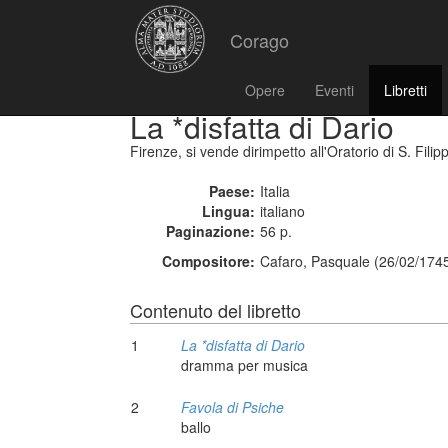
Corago
Opere
Eventi
Libretti
La *disfatta di Dario
Firenze, si vende dirimpetto all'Oratorio di S. Filip
Paese:
Italia
Lingua:
italiano
Paginazione:
56 p.
Compositore:
Cafaro, Pasquale (26/02/1745
Contenuto del libretto
1
La *disfatta di Dario
dramma per musica
2
Favola di Psiche
ballo